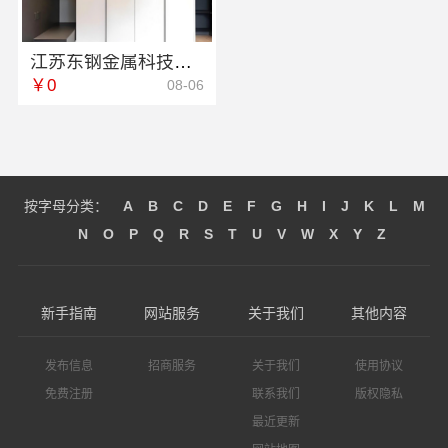
江苏东钢金属科技有限公司定制工厂加盟
￥0
08-06
按字母分类：
A
B
C
D
E
F
G
H
I
J
K
L
M
N
O
P
Q
R
S
T
U
V
W
X
Y
Z
新手指南
网站服务
关于我们
其他内容
发布信息
招商服务
关于我们
使用协议
免费注册
联系我们
版权隐私
最近更新