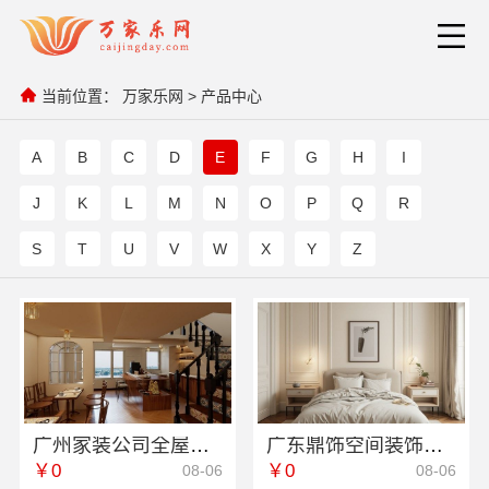
当前位置：
万家乐网
>
产品中心
A
B
C
D
E
F
G
H
I
J
K
L
M
N
O
P
Q
R
S
T
U
V
W
X
Y
Z
广州家装公司全屋装修选精匠饰家，一站式整装服务
广东鼎饰空间装饰工程有限公司专注广州靠谱室内设计
￥0
￥0
08-06
08-06