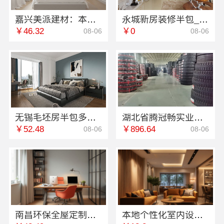
嘉兴美派建材：本地家装服务专业施工靠谱商家
永城新房装修半包_河南璟臻环保建材有限公司
￥46.32
￥0
08-06
08-06
无锡毛坯房半包多少钱？亿莱居装饰工程材料有限公司专业报价
湖北省腾冠畅实业贸易有限公司正品保障
￥52.48
￥896.64
08-06
08-06
南昌环保全屋定制口碑评测-江西尚宅尚品新型环保材料有限公司
本地个性化室内设计批发？南京市创亿讯专业设计团队