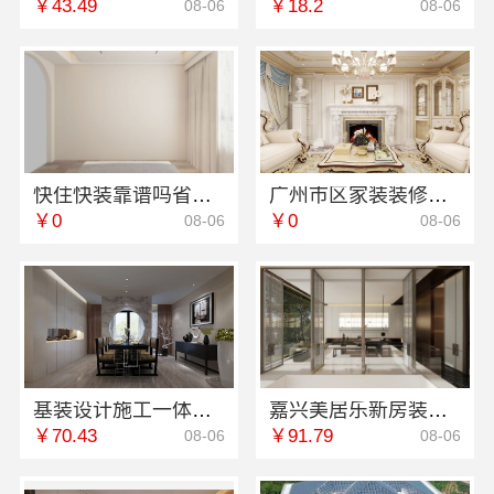
￥43.49
￥18.2
08-06
08-06
快住快装靠谱吗省心？同城快装（湖北）科技有限公司为您解答
广州市区家装装修多少钱新房，精匠饰家一站式服务
￥0
￥0
08-06
08-06
基装设计施工一体化哪家专业？无锡亿莱居装饰工程材料有限公司值得信赖
嘉兴美居乐新房装修空间规划案例
￥70.43
￥91.79
08-06
08-06