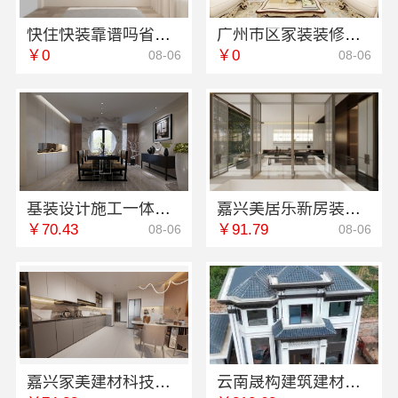
快住快装靠谱吗省心？同城快装（湖北）科技有限公司为您解答
广州市区家装装修多少钱新房，精匠饰家一站式服务
￥0
￥0
08-06
08-06
基装设计施工一体化哪家专业？无锡亿莱居装饰工程材料有限公司值得信赖
嘉兴美居乐新房装修空间规划案例
￥70.43
￥91.79
08-06
08-06
嘉兴家美建材科技有限公司提供嘉善改造施工预算服务
云南晟构建筑建材有限公司轻奢高端重钢住宅报价