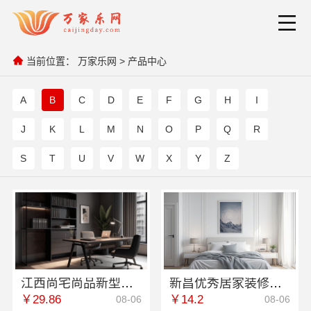
当前位置：
万家乐网
>
产品中心
A
B
C
D
E
F
G
H
I
J
K
L
M
N
O
P
Q
R
S
T
U
V
W
X
Y
Z
江西尚宅尚品新型环保材料有限公司江西装修原木风全包
新昌优秀居家装修，浙江宜美嘉装饰工程有限公司匠心打造
￥29.86
￥14.2
08-06
08-06