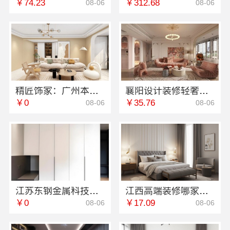
￥74.23
￥312.68
08-06
08-06
精匠饰家：广州本地专业装修毛坯房首选
襄阳设计装修轻奢风，百年米莱空间美学
￥0
￥35.76
08-06
08-06
江苏东钢金属科技有限公司定制工厂加盟
江西高端装修哪家好？江西圣匠新型环保材料有限公司
￥0
￥17.09
08-06
08-06