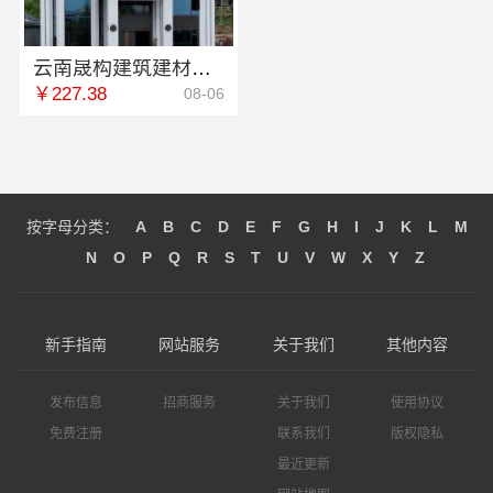
云南晟构建筑建材有限公司抗风抗震重钢别墅推荐，坚固守护
￥227.38
08-06
按字母分类：
A
B
C
D
E
F
G
H
I
J
K
L
M
N
O
P
Q
R
S
T
U
V
W
X
Y
Z
新手指南
网站服务
关于我们
其他内容
发布信息
招商服务
关于我们
使用协议
免费注册
联系我们
版权隐私
最近更新