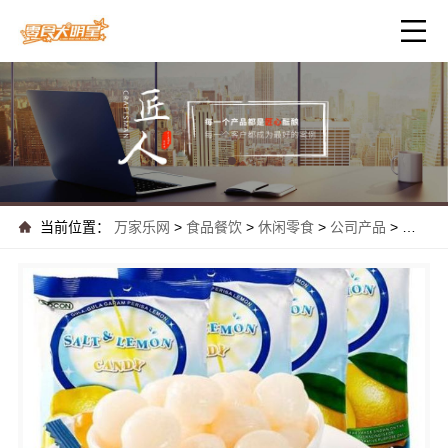
当前位置：
万家乐网
>
食品餐饮
>
休闲零食
>
公司产品
>
最新网