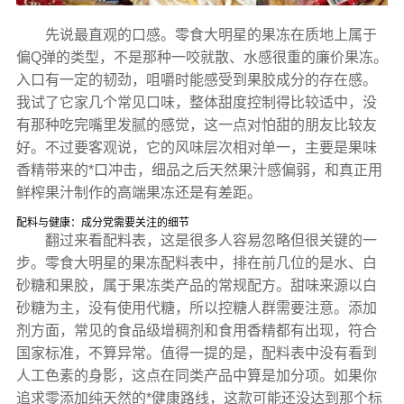
先说最直观的口感。零食大明星的果冻在质地上属于
偏Q弹的类型，不是那种一咬就散、水感很重的廉价果冻。
入口有一定的韧劲，咀嚼时能感受到果胶成分的存在感。
我试了它家几个常见口味，整体甜度控制得比较适中，没
有那种吃完嘴里发腻的感觉，这一点对怕甜的朋友比较友
好。不过要客观说，它的风味层次相对单一，主要是果味
香精带来的*口冲击，细品之后天然果汁感偏弱，和真正用
鲜榨果汁制作的高端果冻还是有差距。
配料与健康：成分党需要关注的细节
翻过来看配料表，这是很多人容易忽略但很关键的一
步。零食大明星的果冻配料表中，排在前几位的是水、白
砂糖和果胶，属于果冻类产品的常规配方。甜味来源以白
砂糖为主，没有使用代糖，所以控糖人群需要注意。添加
剂方面，常见的食品级增稠剂和食用香精都有出现，符合
国家标准，不算异常。值得一提的是，配料表中没有看到
人工色素的身影，这点在同类产品中算是加分项。如果你
追求零添加纯天然的*健康路线，这款可能还没达到那个标