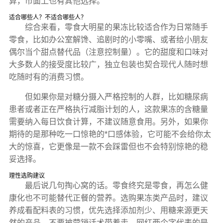
算，市面上也有其他选择。
适合哪些人？不适合哪些人？
综合来看，零食大明星的果冻比较适合作为日常随手
零食，比如办公室解馋、追剧时的小零嘴、或者给小朋友
偶尔当个甜点替代品（注意控制量）。它的甜度和口味对
大多数人的接受度比较广，独立包装也契合现代人随时想
吃随时有的消费习惯。
但如果你是对糖分摄入严格控制的人群，比如糖尿病
患者或者正在严格执行减脂计划的人，这款果冻的含糖量
需要纳入每日饮食计算，不建议随意食用。另外，如果你
期待的是那种吃一口惊艳的*口感体验，它可能不会给你太
大的惊喜，它更像是一款不会踩雷但也不会特别惊艳的稳
妥选择。
理性选购建议
最后说几句掏心窝的话。零食终究是零食，再怎么健
康化也不可能替代正餐的营养。选购果冻类产品时，建议
养成看配料表的习惯，优先选择添加剂少、用糖来源更天
然的产品。不要被营销话术带着走，网红两个字代表的是