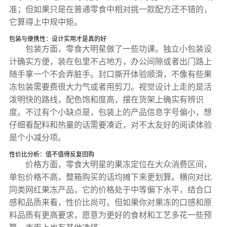
准；但如果只是在普通零食中相对挑一款配方还不错的，
它算得上中规中矩。
包装与便携性：设计实用才是真的好
包装方面，零食大明星做了一些功课。独立小包装设
计确实方便，装在包里不占地方，办公间隙或者出门路上
随手拿一个不会弄脏手。封口撕开体验顺滑，不像有些果
冻包装需要费很大力气或者用剪刀。视觉设计上走的是活
泼明快的路线，配色饱和度高，摆在货架上确实有辨识
度。不过有个小缺点是，包装上的产品信息字号偏小，想
仔细看配料和热量的话需要凑近，对不太友好的阅读体验
是个小减分项。
性价比分析：值不值得反复回购
价格方面，零食大明星的果冻定位在大众消费区间，
单包价格不高，整箱购买的话均摊下来更划算。横向对比
同类网红果冻产品，它的价格处于中等偏下水平，结合口
感和品质来看，性价比尚可。但如果你对果冻的口感和原
料品质有更高要求，愿意为更好的食材和工艺多花一些预